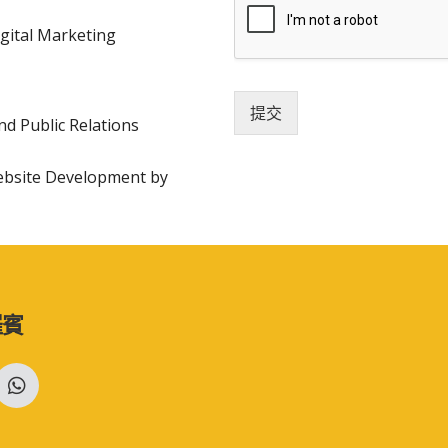
gital Marketing
提交
nd Public Relations
Website Development by
羅賓