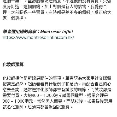
是獨一無二。整體服務體驗滿意，不過他們沒有實貨，只做
度身訂造。這個價錢，加上對價是新人的信物，我覺得合
理，之前睇過一些實貨，有時都是差不多的價錢。反正給大
家一個選擇。
筆者選用過的商家：Montresor Infini
https://www.montresorinfini.com.hk/
化妝師預算
化妝師相信是新娘最關注的事項。筆者認為大家用社交媒體
搜索是必然，起碼看看有什麼例子和念頭，再配合自己的心
意去查詢。通常選擇化妝師都會有試妝的環節，而試妝都是
需要付費，大約900 – 1,200港元試兩個造型，通常合理是
900 – 1,000港元，當然因人而異。而試妝後，如果最後選用
該名化妝師，也通常都會退回試妝費。