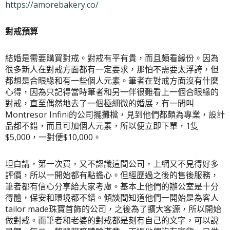
https://amorebakery.co/
對戒預算
結婚是需要購買對戒。對戒有平有貴，而且頗看緣份。因為
很多新人在對戒方面都有一定要求，那怕不需要太浮誇，但
都想是合眼緣和有一些個人元素。筆者在對戒方面沒有什麼
心得，因為只記得當時筆者和另一伴很難看上一個合眼緣的
對戒，直至偶然地去了一個極細微的婚展，有一間叫
Montresor Infini的公司擺攤檔，見到他們都頗為專業，設計
品都不錯，而且可加個人元素，所以便立即下單，1隻
$5,000，一對便$10,000。
坦白講，第一次買，又不認識這間公司，上網又不見得好多
評價，所以一開始都有點擔心。但經歷過之後的售後服務，
筆者都有信心分享給大家考慮。基本上他們的辦公室是十分
得體，保安和環境都不錯。傾談間知道他們一開始是為客人
tailor made珠寶首飾的公司，之後為了擴大客源，所以開始
做對戒。而筆者和老婆的對戒都是刻有自己的文字，可以說