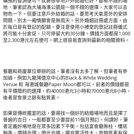
構預約查詢便可。就算想草地戶外結婚也好，都有不錯的場
地，筆者認為大埔海濱公園是一個不錯的選擇，大家可以去
物色一下。但要注意戶外結婚的話，要思考天氣意外的安排
問題，別太一廂情願會是無雨天。另外婚姻註冊處方面，由
於每日是有登記的配額，要注意使用小禮堂的登記註冊儀式
將可能十分倉促，只可停留大約30分鐘。價錢方面都是1,000
至2,300港元左右便可。網上很容易查詢到最新的相關資料。
餐廳和商廈單位舉辦的話，筆者沒有太多了解，但筆者有參
加過，例如九龍灣億京中
心的Black & White Wedding
Venue 和 海港城餐廳Paper Moon都可以。前者的價錢都是
有平價簡約的選擇，約40000港元3小時和70000港元8小時，
後者是食景之餘有點質素。
如果是傳統擺宴的話，要尋找一個好的結婚場地而且是擇了
普遍的吉日，一般都要
至少要提前11個月預訂
。何謂好，筆
者定義好場地是在眾多因素下平衡，包括
宴會廳無柱，樓底
夠高
、價錢合理、燈光合適、擴充靈活性大、食物質素有保