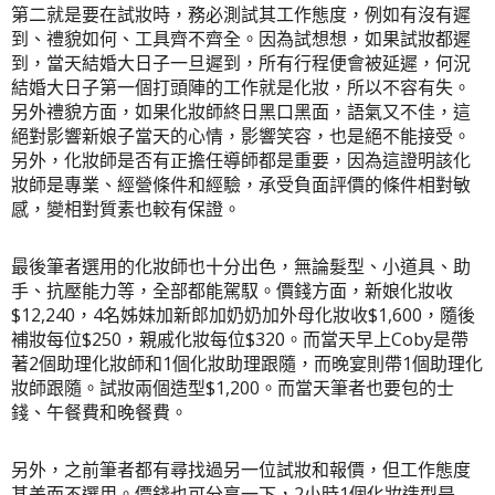
第二就是要在試妝時，務必測試其工作態度，例如有沒有遲
到、禮貌如何、工具齊不齊全。因為試想想，如果試妝都遲
到，當天結婚大日子一旦遲到，所有行程便會被延遲，何況
結婚大日子第一個打頭陣的工作就是化妝，所以不容有失。
另外禮貌方面，如果化妝師終日黑口黑面，語氣又不佳，這
絕對影響新娘子當天的心情，影響笑容，也是絕不能接受。
另外，化妝師是否有正擔任導師都是重要，因為這證明該化
妝師是專業、經營條件和經驗，承受負面評價的條件相對敏
感，變相對質素也較有保證。
最後筆者選用的化妝師也十分出色，無論髮型、小道具、助
手、抗壓能力等，全部都能駕馭。價錢方面，新娘化妝收
$12,240，4名姊妹加新郎加奶奶加外母化妝收$1,600，隨後
補妝每位$250，親戚化妝每位$320。而當天早上Coby是帶
著2個助理化妝師和1個化妝助理跟隨，而晚宴則帶1個助理化
妝師跟隨。試妝兩個造型$1,200。而當天筆者也要包的士
錢、午餐費和晚餐費。
另外，之前筆者都有尋找過另一位試妝和報價，但工作態度
甚差而不選用。價錢也可分享一下，2小時1個化妝造型是