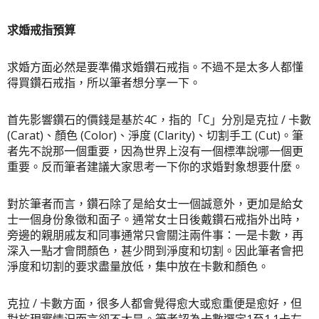
求婚戒指預算
求婚方面必然是要準備求婚鑽石戒指。不過不是太多人都懂
得買鑽石戒指，所以筆者想分享一下。
首先影響鑽石的價錢是基於4C，指的「C」分別是
克拉 /
卡數
(Carat)、顏色 (Color)、淨度 (Clarity)、切割手工 (Cut)。筆
者先不說那一個重要，因為
世界上沒有一個標準說哪一個更
重要
。反而筆者建議大家思考一下你的求婚對象想要什麼。
對於筆者而言，鑽石除了是給女士一個誠意外，更加是給女
士一個身份象徵和面子。通常女士日後戴鑽石戒指外出時，
旁邊的親朋戚友和同事
通常只會關注兩件事：一是卡數，再
深入一點才會問顏色
，甚少問到淨度和切割。因此筆者會把
淨度和切割的要求盡量放低，集中放在卡數和顏色。
克拉 /
卡數方面，很多人都會覺得愈大或愈重便是愈好，但
對於現實情況而言卻不太是。筆者認為卡數選定1至1.1卡左