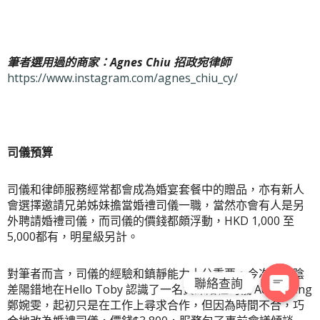
筆者選用過的商家：Agnes Chiu 招政宛律師
https://www.instagram.com/agnes_chiu_cy/
司儀預算
司儀和律師服務經常都會成為婚宴套餐中的贈品，亦有新人
會選擇邀請兄弟姊妹擔當婚禮司儀一職，當然亦會有人是另
外聘請婚禮司儀，而司儀的價錢都頗浮動，HKD 1,000 至
5,000都有，明星級另計。
對筆者而言，司儀的經驗和鎮靜能力十分重要。今次筆者陰
聯絡查詢
差陽錯地在Hello Toby 認識了一名資深婚禮司儀 Ada Cheng
鄭婉雯，起初只是在工作上尋求合作，但因為時間不合，巧