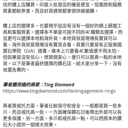
信的樓上店購買。印度人批發店的確是便宜，但風險和服務
質素都較參差，而且好貨通常都會很快被搶購。
樓上店的選擇多，也要視乎這店有沒有一個好的網上篩選工
具和客服質素。選擇多不單是可按不同的4C種類去選擇，而
且更可以選擇本地和海外貨。本地貨就是現場有實貨可以
看，海外貨就是現場沒有實貨去看。其實只要是有正版
美國
寶石學院（GIA）證書
，基本上只要看4C數值便不用太怕，
但如果是沒有信心，想買個安心，便只可以買貴一點的本地
貨。以下是筆者最終選擇的鑽石店，給大家分享一下，沒有
收廣告費的。
筆者選用過的商家：Ting Diamond
https://www.tingdiamond.com/hk/engagement-rings
再者買戒托方面，筆者比較保守和安全，一般都是買一些多
爪，而且戒托高一些。一方面確保鑽石日後帶出外是可以有
更多保護，另一方面，多爪和戒托高一點，可以把原本的鑽
石大小提供一個增大效果。