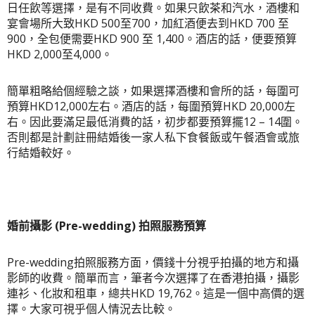
日任飲等選擇，是有不同收費。如果只飲茶和汽水，酒樓和
宴會場所大致HKD 500至700，加紅酒便去到HKD 700 至
900，全包便需要HKD 900 至 1,400。酒店的話，便要預算
HKD 2,000至4,000。
簡單粗略給個經驗之談，如果選擇酒樓和會所的話，每圍可
預算HKD12,000左右。酒店的話，每圍預算HKD 20,000左
右。因此要滿足最低消費的話，初步都要預算擺12 – 14圍。
否則都是計劃註冊結婚後一家人私下食餐飯或午餐酒會或旅
行結婚較好。
婚前攝影 (
Pre-wedding) 拍照服務預算
Pre-wedding拍照服務方面，價錢十分視乎拍攝的地方和攝
影師的收費。簡單而言，筆者今次選擇了在香港拍攝，攝影
連衫、化妝和租車，總共HKD 19,762。這是一個中高價的選
擇。大家可視乎個人情況去比較。