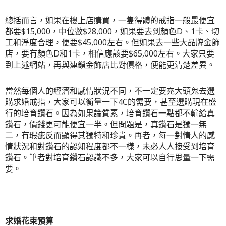
總括而言，如果在樓上店購買，一隻得體的戒指一般最便宜
都要$15,000，中位數$28,000，如果要去到顏色D、1卡、切
工和淨度合理，便要$45,000左右。但如果去一些大品牌金飾
店，要有顏色D和1卡，相信應該要$65,000左右。
大家只要
到上述網站，再與連鎖金飾店比對價格，便能更清楚差異
。
當然每個人的經濟和感情狀況不同，不一定要充大頭鬼去選
購求婚戒指，大家可以衡量一下4C的需要，甚至選購現在盛
行的培育鑽石。因為如果論質素，培育鑽石一點都不輸給真
鑽石，價錢更可能便宜一半。但問題是，真鑽石是獨一無
二，有瑕疵反而顯得其獨特和珍貴。再者，每一對情人的感
情狀況和對鑽石的認知程度都不一樣，未必人人接受到培育
鑽石。筆者對培育鑽石認識不多，大家可以自行思量一下需
要。
求婚花束預算