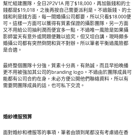
幫忙組建團隊，全日2P2V1A 用了$18,000，再加飯錢和的士
錢都是$19,018，之後再按自己需要派利是。不過飯錢、的士
錢和利是錢方面，每一間婚攝公司都要，所以只看$18.000便
可。這樣一方面可以獲得有質素保證的攝影團隊，另一方面
又不用給公司抽利潤而便宜多一點，不過唯一風險是如果攝
影師當天有意外或問題便難以追究，但又坦白講，現時頗多
婚攝公司都有突然倒閉和
貨
不對辦。所以筆者平衡過風險都
是合適。
最終整個團隊十分強，質素十分高，有熱誠，而且早拍晚播
更不用被強加其公司的branding logo。不過由於團隊成員可
能都有公司合約在身，未必方便公開他們聯絡資料，所以有
需要問團隊成員的話，也可私下交流。
婚紗禮服預算
面對婚紗和禮服等的事項，筆者由頭到尾都沒有考慮過在香