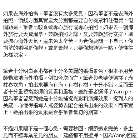
如果去海外拍攝，筆者沒有太多意見，因為筆者不是去海外
拍照，價錢方面其實最大分別都是要自付機票和住宿費。但
問題是，筆者比較喜歡專心旅行或專心拍照。如果去一躺海
外旅行要大費周章，兼顧拍照之餘，又要兼顧旅行安排，還
要擔心海外天氣，這未免太辛苦。再者你要問一下自己，你
期望的婚照是你靚，或是景靚。只要你想通這一點，便懂得
怎樣決定。
筆者十分明白香港都有十分多美麗的婚攝景色，根本不用勞
師動眾地海外拍攝。例如今次而言，筆者與老婆便選擇了赤
柱舂坎角，拍出來要海有海，有樹有樹，十分不錯。反而筆
者十分重視攝影師的質素和風格。最終筆者選擇了Yan Ip，
因為筆者留意到她是十分能
捕捉
光影和演繹效果，捉到人的
美感，亦懂得指導人擺姿勢去配合拍攝出來的效果。而事實
上，她拍出來的質素是合乎筆者當初的期望。
不過如果閣下是一個心急、需要秒回、細節追求完美、多主
見而不聽專業意見的朋友，建議都不用選擇。因為Yan的回覆