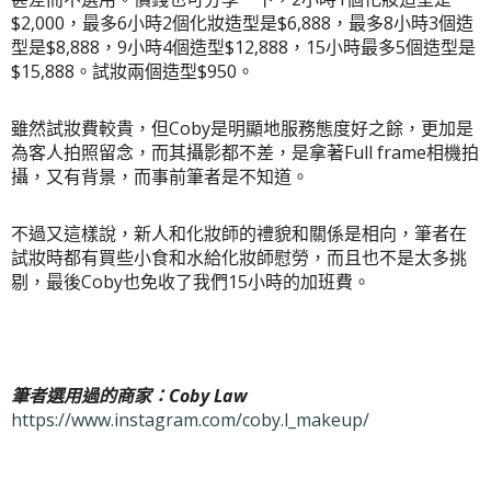
$2,000，最多6小時2個化妝造型是$6,888，最多8小時3個造
型是$8,888，9小時4個造型$12,888，15小時最多5個造型是
$15,888。試妝兩個造型$950。
雖然試妝費較貴，但Coby是明顯地服務態度好之餘，更加是
為客人拍照留念，而其攝影都不差，是拿著Full frame相機拍
攝，又有背景，而事前筆者是不知道。
不過又這樣說，新人和化妝師的禮貌和關係是相向，筆者在
試妝時都有買些小食和水給化妝師慰勞，而且也不是太多挑
剔，最後Coby也免收了我們15小時的加班費。
筆者選用過的商家：Coby Law
https://www.instagram.com/coby.l_makeup/