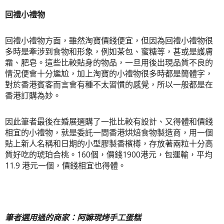
回禮小禮物
回禮小禮物方面，雖然淘寶價錢便宜，但因為回禮小禮物很
多時是牽涉到食物和形象，例如茶包、蜜糖等，甚或是護膚
霜、肥皂。這些比較貼身的物品，一旦用後出現品質不良的
情況便會十分尷尬，加上淘寶的小禮物很多時都是簡體字，
對於香港賓客而言會有種不太習慣的感覺，所以一般都是在
香港訂購為妙。
因此筆者最後在婚展選購了一批比較有設計、又得體和價錢
相宜的小禮物，就是委託一間香港烘焙食物製造商，用一個
貼上新人名稱和日期的小型膠製香檳樽，存放著兩粒十分高
質好吃的琥珀合桃。160個，價錢1900港元，包運輸，
平均
11.9 港元一個
，價錢相宜也得體。
筆者選用過的商家：阿嫲現烤手工蛋糕