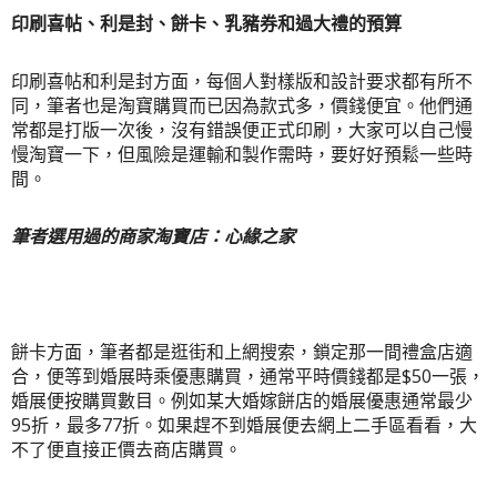
印刷喜帖、利是封、餅卡、乳豬券和過大禮的預算
印刷喜帖和利是封方面，每個人對樣版和設計要求都有所不
同，筆者也是淘寶購買而已因為款式多，價錢便宜。他們通
常都是打版一次後，沒有錯誤便正式印刷，大家可以自己慢
慢淘寶一下，但風險是運輸和製作需時，要好好預鬆一些時
間。
筆者選用過的商家淘寶店：心緣之家
餅卡方面，筆者都是逛街和上網搜索，鎖定那一間禮盒店適
合，便等到婚展時乘優惠購買，通常平時價錢都是$50一張，
婚展便按購買數目。例如某大婚嫁餅店的婚展優惠通常最少
95折，最多77折。如果趕不到婚展便去網上二手區看看，大
不了便直接正價去商店購買。