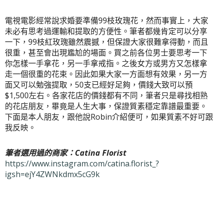
電視電影經常說求婚要準備99枝玫瑰花，然而事實上，大家
未必有思考過運輸和提取的方便性。筆者都幾肯定可以分享
一下，99枝紅
玫瑰
雖然震撼，但
保證大家很難拿得動
，而且
很重，甚至會出現尷尬的場面。買之前各位男士要思考一下
你
怎樣一手拿花，另一手拿戒指
。之後女方或男方又怎樣拿
走一個
很重
的花束。因此如果大家一方面想有效果，另一方
面又可以勉強提取，50支已經好足夠，價錢大致可以預
$1,500左右。各家花店的價錢都有不同，筆者只是尋找相熟
的花店朋友，畢竟是人生大事，保證質素穩定靠譜最重要。
下面是本人朋友，跟他說Robin介紹便可，如果質素不好可跟
我反映。
筆者選用過的商家：Catina Florist
https://www.instagram.com/catina.florist_?
igsh=ejY4ZWNkdmx5cG9k