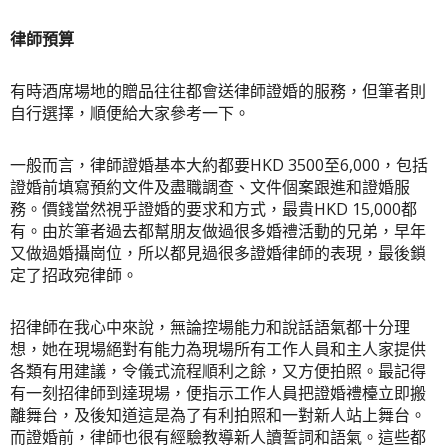
律師預算
有時酒席場地的贈品往往都會送律師證婚的服務，但筆者則
自行選擇，順便給大家參考一下。
一般而言，律師證婚基本大約都要HKD 3500至6,000，包括
證婚前填寫預約文件及盡職調查、文件個案跟進和證婚服
務。價錢當然視乎證婚的要求和方式，最貴HKD 15,000都
有。由於筆者過去都幫朋友做過很多婚禮活動的兄弟，早年
又做過婚攝崗位，所以都見過很多證婚律師的表現，最後鎖
定了招政宛律師。
招律師在我心中來說，無論控場能力和說話語氣都十分理
想，她在現場絕對有能力為現場所有工作人員和主人家提供
各類有用建議，令儀式流程順利之餘，又方便拍照。最記得
有一刻招律師到達現場，便指示工作人員把證婚禮檯立即搬
離舞台，及後知道這是為了有利拍照和一對新人站上舞台。
而證婚前，律師也很有經驗教導新人讀誓詞和語氣。這些都