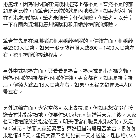
港處理，因為很明顯在價錢和選擇上都不足。當然不足的前
題是有比較，而筆者所比較的就是內地商店。如果大家打算
在香港處理的話，筆者未能分享任何經驗，但筆者可以分享
一下在國內深圳和廣州選購和租用婚紗禮服的經驗。
筆者首先是在深圳挑選租用婚紗禮服的。價錢方面，租婚紗
要2300人民幣，如果一般晚裝禮服大致800 – 1400人民幣左
右，視乎禮服的複雜程度。
另外中式裙褂方面，要看看是褂皇、褂后或是小五福之類，
因為不同的裙褂都有不同的價錢，男女都有。如果是褂皇褂
后，價錢大致2213人民幣左右，如果小五福之類便954人民
幣左右。
另外運輸方面，大家當然可以上去提取，但如果想安排直接
送去香港指定場地，便要付500港元。結婚當天完了後，大家
也可把禮服放於指定位置，明天便會有職員來港收取，又是
500港元。然而大家記緊要計算好租借時段是否適合，例如如
果租借4-5天，建議大家不要結婚前一天才送達，起碼給小小