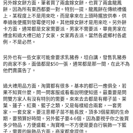
另外嫁女餅方面，筆者買了兩盒嫁女餅，也買了兩盒龍鳳
餅，因為所有東西都要一對。特別一提，龍鳳餅在傳統禮儀
上，某程度上不是用來吃，而是拿來在上頭時擺放供奉，供
奉過後便擺到發霉便可掉。其他嫁女餅才是用來吃。另外餅
卡方面，通常都是女家需要派，男家不需要派，畢竟男家在
禮金和過大禮已給了女家，女家再去派。當然各處鄉村各處
例，不是必然。
另外也有一些女家可能會要求乳豬券，坦白講，
發售乳豬券
的商家不多
，面值都是$50一張，通常都是那一間，在此不為
他們賣廣告了。
過大禮用品方面，淘寶都有很多，基本的都已一應俱全，若
果不知買什麼，問一問客服或看看說明便知道。最重要是問
問雙方家人有沒有特別的需要。來來去去都是有椰子苗、茶
葉、蓮子、紅棗、籃子之類，又是每樣組合兩套，一套男
家，一套女家。要注意椰子苗不能長放，頂多3個星期的生命
期，要預算好時間。另外籃子要4-6個，因為要視乎你之後買
多少物品，方便盛載。淘寶唯一不方便是要自行裝飾一下籃
子，需要的裝飾品方面，商家都會提供。