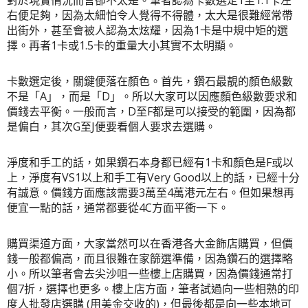
右便足夠，因為太細怕令人覺得不得體，太大是很難經常帶
出街外，甚至會被人認為太炫耀，因為1卡是中規中矩的選
擇。再者1卡或1.5卡的重量大小其實不太明顯。
卡數選定後，關鍵便落在顏色。首先，鑽石最靚的顏色級數
不是「A」，而是「D」。所以大家可以因應顏色級數要求和
價錢去平衡。一般而言，D至F都是可以接受的範圍，因為都
是偏白，其次G至J便要看個人要求去選購。
淨度和手工的話，如果鑽石本身都已經有1卡和顏色是F或以
上，淨度有VS1以上和手工有Very Good以上的話，已經十分
有誠意。價錢方面應該需要3萬至4萬港元左右。但如果想再
便宜一點的話，通常都要從4C方面平衝一下。
購買渠道方面，大家當然可以在香港各大金飾店購買，但價
錢一般都偏高，而且很難在家篩選準備，因為鑽石的選擇略
小。所以筆者會去尖沙咀一些樓上店購買，因為價錢通常打
個7折，選擇也更多。樓上店方面，筆者試過向一些相熟的印
度人批發店選購 (用美金交收的)，但最後都是向一些本地可