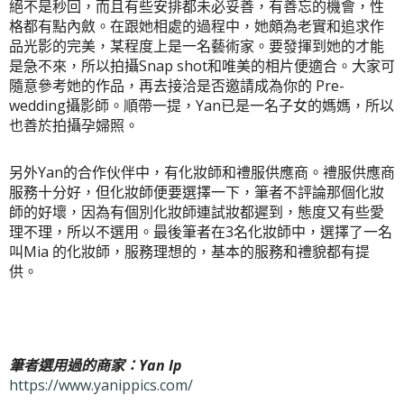
絕不是秒回，而且有些安排都未必妥善，有善忘的機會，性
格都有點內斂。在跟她相處的過程中，她頗為老實和追求作
品光影的完美，某程度上是一名藝術家。要發揮到她的才能
是急不來，所以拍攝Snap shot和唯美的相片便適合。大家可
隨意參考她的作品，再去接洽是否邀請成為你的 Pre-
wedding攝影師。順帶一提，Yan已是一名子女的媽媽，所以
也善於拍攝孕婦照。
另外Yan的合作伙伴中，有化妝師和禮服供應商。禮服供應商
服務十分好，但化妝師便要選擇一下，筆者不評論那個化妝
師的好壞，因為有個別化妝師連試妝都遲到，態度又有些愛
理不理，所以不選用。最後筆者在3名化妝師中，選擇了一名
叫Mia 的
化妝師
，服務理想的，基本的服務和禮貌都有提
供。
筆者選用過的商家：Yan Ip
https://www.yanippics.com/