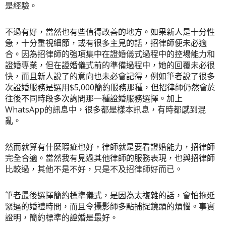
是經驗。
不過有好，當然也有些值得改善的地方。如果新人是十分性
急，十分重視細節，或有很多主見的話，招律師便未必適
合。因為招律師的強項集中在證婚儀式過程中的控場能力和
證婚專業，但在證婚儀式前的準備過程中，她的回覆未必很
快，而且新人說了的意向也未必會記得，例如筆者說了很多
次證婚服務是選用$5,000簡約服務那種，但招律師仍然會於
往後不同時段多次詢問那一種證婚服務選擇。加上
WhatsApp的訊息中，很多都是樣本訊息，有時都感到混
亂。
然而就算有什麼瑕疵也好，律師就是要看證婚能力，招律師
完全合適。當然我有見過其他律師的服務表現，也與招律師
比較過，其他不是不好，只是不及招律師好而已。
筆者最後選擇簡約標準儀式，是因為太複雜的話，會怕拖延
緊逼的婚禮時間，而且令攝影師多點捕捉鏡頭的煩惱。事實
證明，簡約標準的證婚是最好。