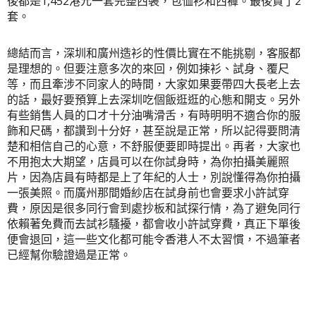
後都是1,452港元一套完整西裝，包恤衫和西褲。最後買了2
套。
總結而言，深圳和廣州造衫的性價比實在不能挑剔，客服都
是理想的。但要注意多次的來回，例如揀衫、試身、覆尺
等，而且牽涉不同家人的時間，大家如果要帶四大長老上去
的話，最好要預算上去深圳吃個飯逛逛的心態和開支。另外
有些銷售人員的口才十分
油嘴滑舌
，有時明明不適合你的服
飾和尺碼，都讚到十分好，甚至說是正常，所以記得要問清
楚和相信自己的心意，不舒服便要即時提出。再者，大家也
不用抱太大期望，店員可以在你試身時，為你拍攝美麗照
片，因為店員有時都是上了年紀的人士，別說懂得為你拍攝
一張美照。而廣州那間婚紗店在試身前也會要求小許試穿
費，原因是很多同行會到處抄板和試探行情，為了避免同行
依賴著免費而去試衫騷擾，都會收小許試穿費，真正下單後
便會退回，這一些文化都可能令香港人不太習慣，不過筆者
已經幫你驗證過是正常。