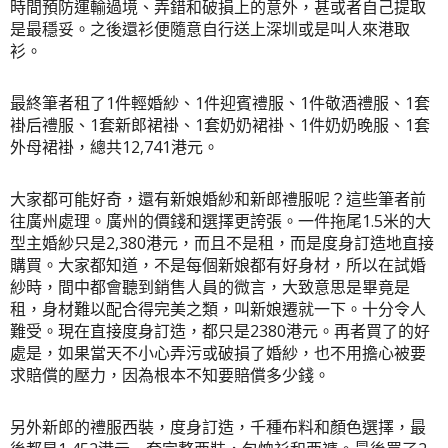
時間預防運輸過境、弄錯和破損上的意外，甚或者自己提取
是最穩妥。之後還衫便隨意自行送上深圳或是叫人來港取
衫。
最終筆者租了1件輕婚紗、1件迎賓禮服、1件敬酒禮服、1套
褂后禮服、1套新郎裙褂、1套奶奶裙褂、1件奶奶晚服、1套
外母裙褂，總共12,741港元。
大家都可能好奇，還有新娘婚紗和新郎禮服呢？這些筆者
前
往廣州處理
。廣州的價錢和選擇更誇張。一件拖尾1.5米的大
型主婚紗只是2,380港元，而且不是租，而是度身訂造地直接
購買。大家都知道，不是每個新娘都有好身材，所以在試婚
紗時，間中都會聽到銷售人員的微言，大致意思是畢竟是
租，身材難以配合得完美之類，叫新娘遷就一下。十分令人
難受。現在直接度身訂造，都只是2380港元。再者買了的好
處是，如果當天不小心弄污或破損了婚紗，也不用擔心被要
求賠償的壓力，因為根本不知要賠償多少錢。
另外新郎的禮服西裝，度身訂造，千種布料和顏色選擇，最