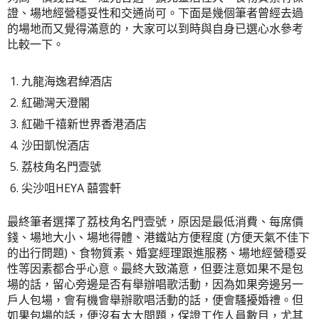
證、場地經營穩妥性和交通尚可。下面是幾個筆者曾經去過
的場地而又覺得滿意的，大家可以到時與自身已選心水參考
比較一下。
九龍海逸君綽酒店
紅磡灣天澄閣
紅磡千禧新世界香港酒店
沙田凱悅酒店
荔枝角名門壹號
尖沙咀HEYA 囍雲軒
最終筆者選擇了荔枝角名門壹號，原因是最低消費、每席價
錢、場地大小、場地得體、港鐵站方便程度 (方便天氣不佳下
的出行問題)、食物質素、婚宴經理跟進服務、場地經營穩妥
性等因素都合乎心意。最終大致滿意，但要注意如果不是包
場的話，留心旁邊是否有舉辦唱歌活動，因為如果旁邊另一
戶人包場，會有機會舉辦歌唱活動的話，便會騷擾婚禮。但
如果包場的話，便沒有太大問題，保證工作人員數目，尤其