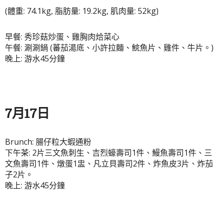
(體重: 74.1kg, 脂肪量: 19.2kg, 肌肉量: 52kg)
早餐: 秀珍菇炒蛋、雞胸肉烚菜心
午餐: 涮涮鍋 (蕃茄湯底、小許拉麵、鯇魚片、雞件、牛片。)
晚上: 游水45分鐘
7月17日
Brunch: 腸仔粒大蝦通粉
下午茶: 2片三文魚刺生、吉烈蠔壽司1件、鰻魚壽司1件、三
文魚壽司1件、燉蛋1盅、凡立貝壽司2件、炸魚皮3片、炸茄
子2片。
晚上: 游水45分鐘