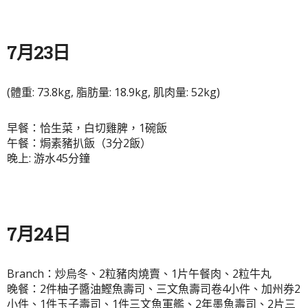
7月23日
(體重: 73.8kg, 脂肪量: 18.9kg, 肌肉量: 52kg)
早餐：恰生菜，白切雞脾，1碗飯
午餐：焗素豬扒飯（3分2飯）
晚上: 游水45分鐘
7月24日
Branch：炒烏冬、2粒豬肉燒賣、1片午餐肉、2粒牛丸
晚餐：2件柚子醬油鰹魚壽司、三文魚壽司卷4小件、加州券2
小件、1件玉子壽司、1件三文魚軍艦、2年墨魚壽司、2片三