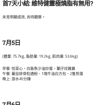
首7天小結: 維特健靈極燒脂有無用?
未見明顯成效, 尚待觀察。
7月5日
(體重: 75.7kg, 脂肪量: 19.2kg, 肌肉量: 53.6kg)
早餐: 恰菜心，白飯魚少油炒蛋、薯仔炆雞翼
午餐: 蕃茄排骨粒通粉、1塊牛油白方包、2隻煎蛋
晚上: 游水45分鐘
7月6日