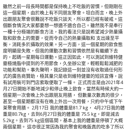
雖然之前一段長時間都是保持晚上不吃飯的習慣，但剛剛在
這一個星期，由於晚上有不同朋友聚會。坦白而言，晚上外
出跟朋友聚會很難說不吃飯只談天，所以都已經有破戒。這
個斷食情況大家都要想一想適不適合自己。雖然我不是奉行
一種十分極端的斷食方法，我的看法只是說希望減少熱量攝
取和飲食上的需要，從而令自己的熱量攝取和 支出達至平
衡，消耗多於攝取的效果。另一方面，這一個星期的飲食態
度明顯是失敗，但我的運動次數和習慣依然是有繼續下去
的，起碼一星期每日運動。這正因如此，可以測試到維特健
靈極燒脂中提到的不用節食，久坐辦公室，輕輕鬆鬆減肥的
功能和幫助。事先聲明，我記錄這一刻並沒有收取過任何形
式的廣告商贊助，極其量只是收到維特健靈的短訊宣傳，說
有試用裝可到門店索取便取了一條。 正式而言是由2021年4
月27日開始不斷地減少和停止晚上飲食，當然有時候大約一
個星期一次會晚上外出跟朋友用膳， 但數量次數真的很少，
甚至一個星期都沒有在晚上外出一次用餐，只約中午或下午
茶聚會用膳。 2月17日 我的體重是81.7 kg， 4月27日我的體
重是80.7kg，去到6月27日我的體重是 75.5 kg，即是減去
5.2kg。去到75 kg這個區間，基本上我的體重是停頓了大概
兩個星期。 這亦很正常因為我的聚會和晚飯真的吃多了所以