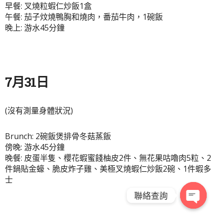
早餐: 叉燒粒蝦仁炒飯1盒
午餐: 茄子炆燒鴨胸和燒肉，番茄牛肉，1碗飯
晚上: 游水45分鐘
7月31日
(沒有測量身體狀況)
Brunch: 2碗飯煲排骨冬菇蒸飯
傍晚: 游水45分鐘
晚餐: 皮蛋半隻、櫻花蝦蜜餞柚皮2件、無花果咕嚕肉5粒、2
件鍋貼金蠔、脆皮炸子雞、美極叉燒蝦仁炒飯2碗、1件蝦多
士
聯絡查詢