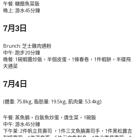
午餐: 糖醋魚菜飯
晚上: 游水45分鐘
7月3日
Brunch: 芝士雞肉通粉
中午: 跑步20分鐘
晚餐: 1碗蝦醬炒飯，半個皮蛋，1條春卷，1件蝦餅，半碟飛
天通菜
7月4日
(體重: 75.8kg, 脂肪量: 19.5kg, 肌肉量: 53.4kg)
午餐: 蒸魚腩，白飯魚炒蛋，唐生菜，1碗飯
中午: 游水45分鐘
下午茶: 2件帆立貝壽司 ，1件三文魚腩壽司手，1件黑松露吉