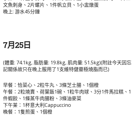
文魚刺身、2片螺片、1件帆立貝、1小盅燉蛋
晚上: 游水45分鐘
7月25日
(體重: 74.1kg, 脂肪量: 19.8kg, 肌肉量: 51.5kg)(附註今天因忘
記關係故只在晚上服用了1支維特健靈極燒脂而已)
早餐：恰菜心、2粒牛丸、3條芝士腸、1個橙
午餐：2粒燒賣、荷葉飯1碗、1粒牛肉球、3分1件馬拉糕、1
件蝦餃、1條蒸牛肉腸粉、3條油麥菜
下午茶：1杯意大利Cappuccino
晚餐：1隻煎蛋、1個橙