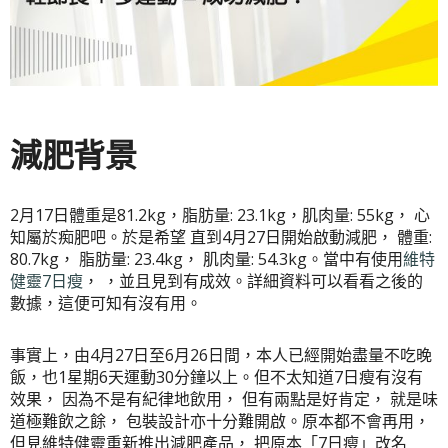
減肥背景
2月17日體重是81.2kg，脂肪量: 23.1kg，肌肉量: 55kg， 心
知屬於痴肥吧。於是希望 直到4月27日開始啟動減肥， 體重:
80.7kg， 脂肪量: 23.4kg， 肌肉量: 54.3kg。當中有使用
維特
健靈7日瘦
， ，並且見到有成效。詳細資料可以看看之後的
數據，這便可知有沒有用。
事實上，由4月27日至6月26日間，本人已經開始盡量不吃晚
飯，也1星期6天運動30分鐘以上。但不太知道7日瘦有沒有
效果， 因為不是有紀律地飲用， 但有兩點是好肯定， 就是味
道極難飲之餘， 包裝設計亦十分難開啟。原本都不會再用，
但見維特健靈重新推出減肥產品， 把原本「7日瘦」改名