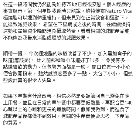
在這一段時間我仍然能夠維持75kg已經很安慰。個人經歷的
事實顯示，第一個星期我暫時只能說，維特健靈Naturo Vita
極燒脂可以達到體重維持，但未見到在正常飲食和運動下，
能達致減肥效果。 希望在下星期或之後的時間，在繼續保持
運動和盡量減少晚間進食攝取熱量，看看相關的減肥產品能
不能夠為我帶來消脂或理想的減肥效果。
順帶一提， 今次極燒脂的味道改善了不少， 加入黑加侖子的
味道(應該是)， 比之前那種嘔心味道好了很多， 令我有多一
點繼續飲的動力。但包裝方面都是一般， 開口位置一不小心
便會散開粉末， 雖然感覺容量多了一點， 大包了小小， 但這
些設計真的很令人失望。
如果下星期有什麼改善，相信必然是要調節回自己避免在晚
上用餐，並且在日常的早午餐中都要更低熱量。再配合更140
心跳以上的心跳和更長的運動時間。假如我做到，而進食了
減肥產品後都做不到效果，有關的生產商便要思考一下產品
的質素。