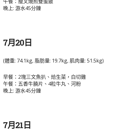
午餐：瘦叉燒煎雙蛋飯
晚上: 游水45分鐘
7月20日
(體重: 74.1kg, 脂肪量: 19.7kg, 肌肉量: 51.5kg)
早餐：2塊三文魚扒、烚生菜，白切雞
午餐：五香牛腩片、4粒牛丸、河粉
晚上: 游水45分鐘
7月21日