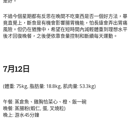
是好。
不過今個星期都有反思在晚間不吃東西是否一個好方法，畢
竟直覺上，斷食是有機會影響腸胃機能，怕長遠會弄出胃痛
風險。但仍在猶豫中，希望在短時間內減輕體重到理想水平
後才回復晚餐，之後便依靠食量控制和斷續每天運動。
7月12日
(體重: 75kg, 脂肪量: 18.8kg, 肌肉量: 53.3kg)
午餐: 蒸倉魚、雞胸恰菜心、橙、飯一碗
晚餐: 蒸腸粉(蝦仁, 蛋, 叉燒粒)
晚上: 游水45分鐘