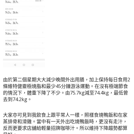
由於第二個星期大大減少晚間外出用膳，加上保持每日食用2
條維特健靈極燒脂和最少45分鐘游泳運動。在沒有極端節食
的情況下，體重下降了不少。由75.7kg減至74.4kg，最低曾
去到74.2kg。
大家亦可見到我飲食上跟平常人一樣，照樣食燒鴨飯和在家
蒸排骨和滑雞。當中有一天外出吃燒鴨飯時，更沒有走汁，
反而更要求店舖給輕量招牌咖啡汁。所以維持下降趨勢都算